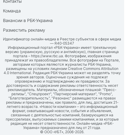
Контакты
Команда
Вакансии в РБК-Украина
Разместить рекламу
Идентификатор онлайн-медиа в Реестре субъектов в сфере медиа
— R40-05347
Информационный портал «РБК-Украина» имеет трехязычную
версию (украинскую, русскую и английскую), главная страница
портала –
https://www.rbc.ua
. Фотографии, изображения
принадлежат их правообладателям. Все фотографии на Портале,
авторами которых являются журналисты РБК-Украина,
размещены на условиях лицензии Creative Commons Attribution
4.0 International. Редакция РБК-Украина может не разделять точку
зрения авторов. Оценочные суждения не подлежат
опровержению и подтверждению их правдивости. За
достоверность и содержание рекламы ответственность несет
рекламодатель. Материалы, обозначенные плашкой: "Пресс-
релизы", "Спецпроект", "Партнерский материал", "Promo",
"Благотворительность", "Резонанс" размещаются на правах
рекламы и предназначены, как правило, для лиц, достигших 21-
летнего возраста. «Новости компании» – это информационный
формат, охватывающий новости, события и объявления,
связанные с деятельностью компаний, базирующиеся на
прессрелизах, выпускаемых самими компаниями, и за которые
редакция не несет ответственности. Онлайн-медиа «РБК-
Украина» предназначено для лиц от 21 года.
© ООО «УБТ», 2006-2026.