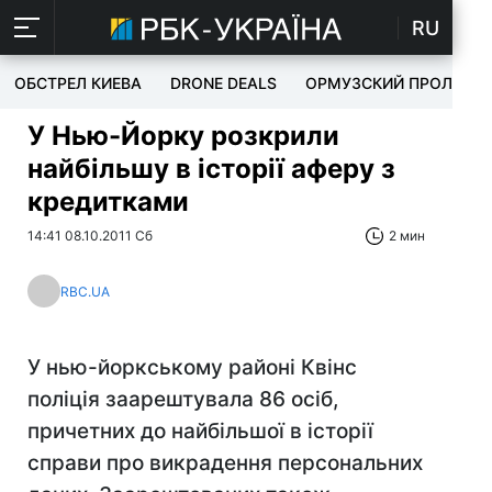
RU
ОБСТРЕЛ КИЕВА
DRONE DEALS
ОРМУЗСКИЙ ПРОЛИВ
У Нью-Йорку розкрили
найбільшу в історії аферу з
кредитками
14:41 08.10.2011 Сб
2 мин
RBC.UA
У нью-йоркському районі Квінс
поліція заарештувала 86 осіб,
причетних до найбільшої в історії
справи про викрадення персональних