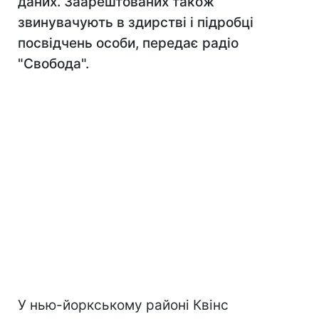
даних. Заарештованих також
звинувачують в здирстві і підробці
посвідчень особи, передає радіо
"Свобода".
У нью-йоркському районі Квінс