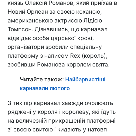
князь Олексій Романов, який приїхав в
Новий Орлеан за своєю коханою,
американською актрисою Лідією
Томпсон. Дізнавшись, що карнавал
відвідає особа царської крові,
організатори зробили спеціальну
платформу з написом Rex (король),
зробивши Романова королем свята.
Читайте також:
Найбарвистіші
карнавали лютого
З тих пір карнавал завжди очолюють
ряджені у короля і королеву, які їдуть
на величезній прикрашеній платформі
зі своєю свитою і кидають у натовп