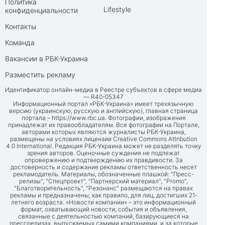
Политика
Lifestyle
конфиденциальности
Контакты
Команда
Вакансии в РБК-Украина
Разместить рекламу
Идентификатор онлайн-медиа в Реестре субъектов в сфере медиа
— R40-05347
Информационный портал «РБК-Украина» имеет трехязычную
версию (украинскую, русскую и английскую), главная страница
портала –
https://www.rbc.ua
. Фотографии, изображения
принадлежат их правообладателям. Все фотографии на Портале,
авторами которых являются журналисты РБК-Украина,
размещены на условиях лицензии Creative Commons Attribution
4.0 International. Редакция РБК-Украина может не разделять точку
зрения авторов. Оценочные суждения не подлежат
опровержению и подтверждению их правдивости. За
достоверность и содержание рекламы ответственность несет
рекламодатель. Материалы, обозначенные плашкой: "Пресс-
релизы", "Спецпроект", "Партнерский материал", "Promo",
"Благотворительность", "Резонанс" размещаются на правах
рекламы и предназначены, как правило, для лиц, достигших 21-
летнего возраста. «Новости компании» – это информационный
формат, охватывающий новости, события и объявления,
связанные с деятельностью компаний, базирующиеся на
прессрелизах, выпускаемых самими компаниями, и за которые