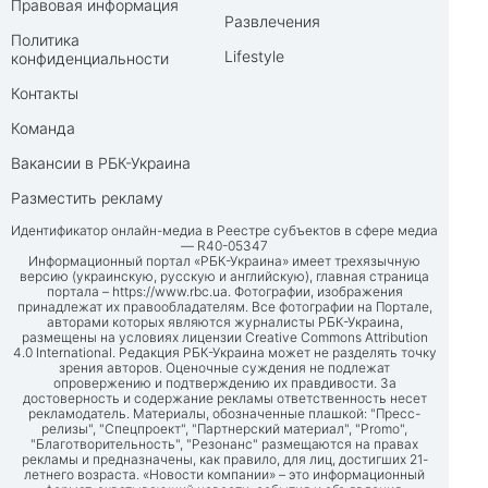
Правовая информация
Развлечения
Политика
Lifestyle
конфиденциальности
Контакты
Команда
Вакансии в РБК-Украина
Разместить рекламу
Идентификатор онлайн-медиа в Реестре субъектов в сфере медиа
— R40-05347
Информационный портал «РБК-Украина» имеет трехязычную
версию (украинскую, русскую и английскую), главная страница
портала –
https://www.rbc.ua
. Фотографии, изображения
принадлежат их правообладателям. Все фотографии на Портале,
авторами которых являются журналисты РБК-Украина,
размещены на условиях лицензии Creative Commons Attribution
4.0 International. Редакция РБК-Украина может не разделять точку
зрения авторов. Оценочные суждения не подлежат
опровержению и подтверждению их правдивости. За
достоверность и содержание рекламы ответственность несет
рекламодатель. Материалы, обозначенные плашкой: "Пресс-
релизы", "Спецпроект", "Партнерский материал", "Promo",
"Благотворительность", "Резонанс" размещаются на правах
рекламы и предназначены, как правило, для лиц, достигших 21-
летнего возраста. «Новости компании» – это информационный