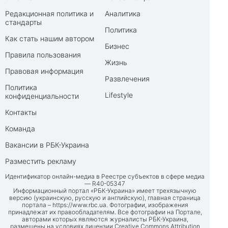
Редакционная политика и
Аналитика
стандарты
Политика
Как стать нашим автором
Бизнес
Правила пользования
Жизнь
Правовая информация
Развлечения
Политика
Lifestyle
конфиденциальности
Контакты
Команда
Вакансии в РБК-Украина
Разместить рекламу
Идентификатор онлайн-медиа в Реестре субъектов в сфере медиа
— R40-05347
Информационный портал «РБК-Украина» имеет трехязычную
версию (украинскую, русскую и английскую), главная страница
портала –
https://www.rbc.ua
. Фотографии, изображения
принадлежат их правообладателям. Все фотографии на Портале,
авторами которых являются журналисты РБК-Украина,
размещены на условиях лицензии Creative Commons Attribution