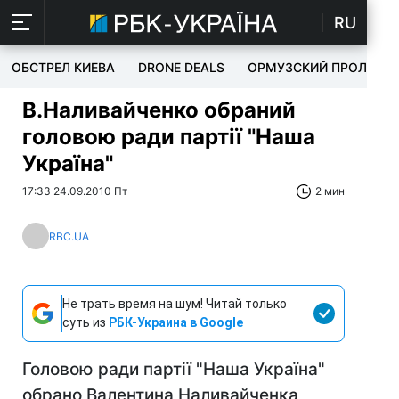
RU
ОБСТРЕЛ КИЕВА
DRONE DEALS
ОРМУЗСКИЙ ПРОЛИВ
В.Наливайченко обраний
головою ради партії "Наша
Україна"
17:33 24.09.2010 Пт
2 мин
RBC.UA
Не трать время на шум! Читай только
суть из
РБК-Украина в Google
Головою ради партії "Наша Україна"
обрано Валентина Наливайченка,