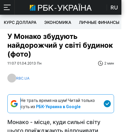
RU
КУРС ДОЛЛАРА
ЭКОНОМИКА
ЛИЧНЫЕ ФИНАНСЫ
T
У Монако збудують
найдорожчий у світі будинок
(фото)
11:07 01.04.2013 Пн
2 мин
RBC.UA
Не трать время на шум! Читай только
суть из
РБК-Украина в Google
Монако - місце, куди сильні світу
цього приїжджають відпочивати,