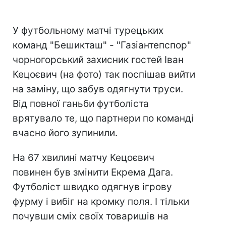
У футбольному матчі турецьких
команд "Бешикташ" - "Газіантепспор"
чорногорський захисник гостей Іван
Кецоєвич (на фото) так поспішав вийти
на заміну, що забув одягнути труси.
Від повної ганьби футболіста
врятувало те, що партнери по команді
вчасно його зупинили.
На 67 хвилині матчу Кецоєвич
повинен був змінити Екрема Дага.
Футболіст швидко одягнув ігрову
фурму і вибіг на кромку поля. І тільки
почувши сміх своїх товаришів на