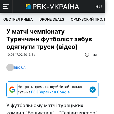
RU
ОБСТРЕЛ КИЕВА
DRONE DEALS
ОРМУЗСКИЙ ПРОЛИВ
У матчі чемпіонату
Туреччини футболіст забув
одягнути труси (відео)
10:01 17.02.2013 Вс
1 мин
RBC.UA
Не трать время на шум! Читай только
суть из
РБК-Украина в Google
У футбольному матчі турецьких
команд "Бешикташ" - "Газіантепспор"