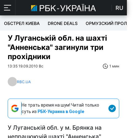
RU
ОБСТРЕЛ КИЕВА
DRONE DEALS
ОРМУЗСКИЙ ПРОЛИВ
У Луганській обл. на шахті
"Анненська" загинули три
прохідники
13:35 19.09.2010 Вс
1 мин
RBC.UA
Не трать время на шум! Читай только
суть из
РБК-Украина в Google
У Луганській обл. у м. Брянка на
непрацюючій шахті "Анненська"