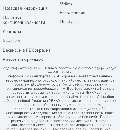
Жизнь
Правовая информация
Развлечения
Политика
Lifestyle
конфиденциальности
Контакты
Команда
Вакансии в РБК-Украина
Разместить рекламу
Идентификатор онлайн-медиа в Реестре субъектов в сфере медиа
— R40-05347
Информационный портал «РБК-Украина» имеет трехязычную
версию (украинскую, русскую и английскую), главная страница
портала –
https://www.rbc.ua
. Фотографии, изображения
принадлежат их правообладателям. Все фотографии на Портале,
авторами которых являются журналисты РБК-Украина,
размещены на условиях лицензии Creative Commons Attribution
4.0 International. Редакция РБК-Украина может не разделять точку
зрения авторов. Оценочные суждения не подлежат
опровержению и подтверждению их правдивости. За
достоверность и содержание рекламы ответственность несет
рекламодатель. Материалы, обозначенные плашкой: "Пресс-
релизы", "Спецпроект", "Партнерский материал", "Promo",
"Благотворительность", "Резонанс" размещаются на правах
рекламы и предназначены, как правило, для лиц, достигших 21-