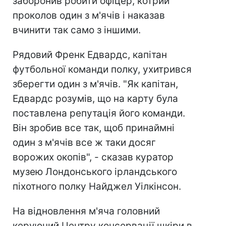
заборонив робити офіцер, котрий
проколов один з м'ячів і наказав
вчинити так само з іншими.
Рядовий Френк Едвардс, капітан
футбольної команди полку, ухитрився
зберегти один з м'ячів. "Як капітан,
Едвардс розумів, що на карту була
поставлена ​​репутація його команди.
Він зробив все так, щоб принаймні
один з м'ячів все ж таки досяг
ворожих окопів", - сказав куратор
музею Лондонського ірландського
піхотного полку Найджел Уілкінсон.
На відновлення м'яча головний
керуючий Центру консервації шкіри в