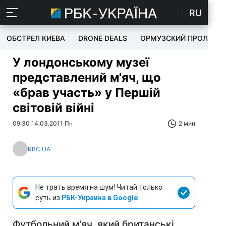
RU
ОБСТРЕЛ КИЕВА
DRONE DEALS
ОРМУЗСКИЙ ПРОЛИВ
У лондонському музеї
представлений м'яч, що
«брав участь» у Першій
світовій війні
09:30 14.03.2011 Пн
2 мин
RBC.UA
Не трать время на шум! Читай только
суть из
РБК-Украина в Google
Футбольний м'яч, який британські