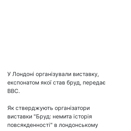
У Лондоні організували виставку,
експонатом якої став бруд, передає
ВВС.
Як стверджують організатори
виставки "Бруд: немита історія
повсякденності" в лондонському