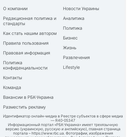
О компании
Новости Украины
Редакционная политика и
Аналитика
стандарты
Политика
Как стать нашим автором
Бизнес
Правила пользования
Жизнь
Правовая информация
Развлечения
Политика
Lifestyle
конфиденциальности
Контакты
Команда
Вакансии в РБК-Украина
Разместить рекламу
Идентификатор онлайн-медиа в Реестре субъектов в сфере медиа
— R40-05347
Информационный портал «РБК-Украина» имеет трехязычную
версию (украинскую, русскую и английскую), главная страница
портала –
https://www.rbc.ua
. Фотографии, изображения