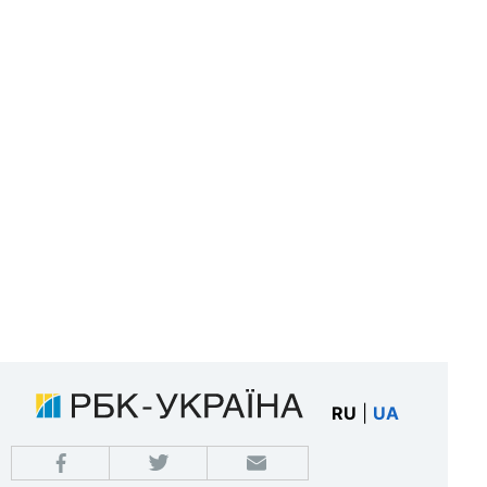
RU
|
UA