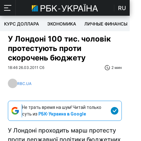
RU
КУРС ДОЛЛАРА
ЭКОНОМИКА
ЛИЧНЫЕ ФИНАНСЫ
T
У Лондоні 100 тис. чоловік
протестують проти
скорочень бюджету
18:46 26.03.2011 Сб
2 мин
RBC.UA
Не трать время на шум! Читай только
суть из
РБК-Украина в Google
У Лондоні проходить марш протесту
проти державної політики бюджетних