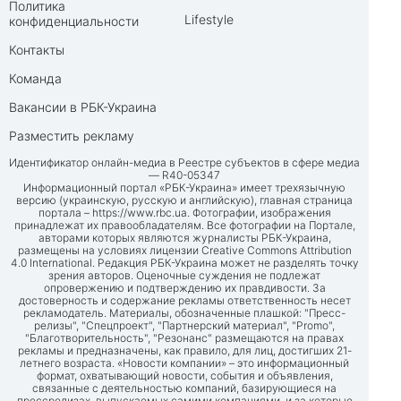
Политика
Lifestyle
конфиденциальности
Контакты
Команда
Вакансии в РБК-Украина
Разместить рекламу
Идентификатор онлайн-медиа в Реестре субъектов в сфере медиа
— R40-05347
Информационный портал «РБК-Украина» имеет трехязычную
версию (украинскую, русскую и английскую), главная страница
портала –
https://www.rbc.ua
. Фотографии, изображения
принадлежат их правообладателям. Все фотографии на Портале,
авторами которых являются журналисты РБК-Украина,
размещены на условиях лицензии Creative Commons Attribution
4.0 International. Редакция РБК-Украина может не разделять точку
зрения авторов. Оценочные суждения не подлежат
опровержению и подтверждению их правдивости. За
достоверность и содержание рекламы ответственность несет
рекламодатель. Материалы, обозначенные плашкой: "Пресс-
релизы", "Спецпроект", "Партнерский материал", "Promo",
"Благотворительность", "Резонанс" размещаются на правах
рекламы и предназначены, как правило, для лиц, достигших 21-
летнего возраста. «Новости компании» – это информационный
формат, охватывающий новости, события и объявления,
связанные с деятельностью компаний, базирующиеся на
прессрелизах, выпускаемых самими компаниями, и за которые