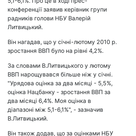
5,1-6,1%. Про це в ході прес-
конференції заявив керівник групи
радників голови НБУ Валерій
Литвицький.
Він нагадав, що у січні-лютому 2010 р.
зростання ВВП було на рівні 4,2%.
За словами В.Литвицького у лютому
ВВП нарощувався більше ніж у січні.
"Урядова оцінка за два місяці - 5,5%,
оцінка Нацбанку - зростання ВВП за
два місяці 6,4%. Моя оцінка в
діапазоні між 5,1-6,1%", - зазначив
В.Литвицький.
Він також додав, що за оцінками НБУ