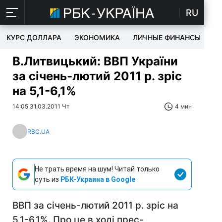
RU
КУРС ДОЛЛАРА
ЭКОНОМИКА
ЛИЧНЫЕ ФИНАНСЫ
T
В.Литвицький: ВВП України
за січень-лютий 2011 р. зріс
на 5,1-6,1%
14:05 31.03.2011 Чт
4 мин
RBC.UA
Не трать время на шум! Читай только
суть из
РБК-Украина в Google
ВВП за січень-лютий 2011 р. зріс на
5,1-6,1%. Про це в ході прес-