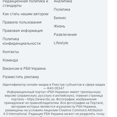
Редакционная политика и
Аналитика
стандарты
Политика
Как стать нашим автором
Бизнес
Правила пользования
Жизнь
Правовая информация
Развлечения
Политика
Lifestyle
конфиденциальности
Контакты
Команда
Вакансии в РБК-Украина
Разместить рекламу
Идентификатор онлайн-медиа в Реестре субъектов в сфере медиа
— R40-05347
Информационный портал «РБК-Украина» имеет трехязычную
версию (украинскую, русскую и английскую), главная страница
портала –
https://www.rbc.ua
. Фотографии, изображения
принадлежат их правообладателям. Все фотографии на Портале,
авторами которых являются журналисты РБК-Украина,
размещены на условиях лицензии Creative Commons Attribution
4.0 International. Редакция РБК-Украина может не разделять точку