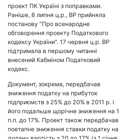
проект ПК Україні з поправками.
Раніше, 8 липня ц.р., ВР прийняла
постанову "Про всенародне
обговорення проекту Податкового
кодексу України". 17 червня ц.р. ВР
підтримала в першому читанні
внесений Кабміном Податковий
кодекс.
Документ, зокрема, передбачав
зниження податку на прибуток
підприємств з 25% до 20% в 2011 р. і
його подальше щорічне зниження на 1
п.п. до 17%. Проект також передбачав
поетапне зниження ставки податку на
додану вартість з 20 до 17% (з 1 січня