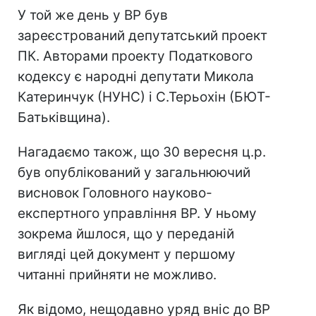
У той же день у ВР був
зареєстрований депутатський проект
ПК. Авторами проекту Податкового
кодексу є народні депутати Микола
Катеринчук (НУНС) і С.Терьохін (БЮТ-
Батьківщина).
Нагадаємо також, що 30 вересня ц.р.
був опублікований у загальнюючий
висновок Головного науково-
експертного управління ВР. У ньому
зокрема йшлося, що у переданій
вигляді цей документ у першому
читанні прийняти не можливо.
Як відомо, нещодавно уряд вніс до ВР