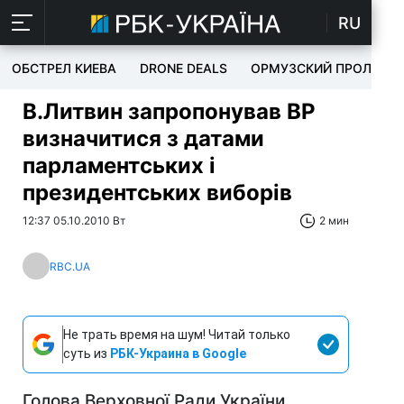
RU
ОБСТРЕЛ КИЕВА
DRONE DEALS
ОРМУЗСКИЙ ПРОЛИВ
В.Литвин запропонував ВР
визначитися з датами
парламентських і
президентських виборів
12:37 05.10.2010 Вт
2 мин
RBC.UA
Не трать время на шум! Читай только
суть из
РБК-Украина в Google
Голова Верховної Ради України