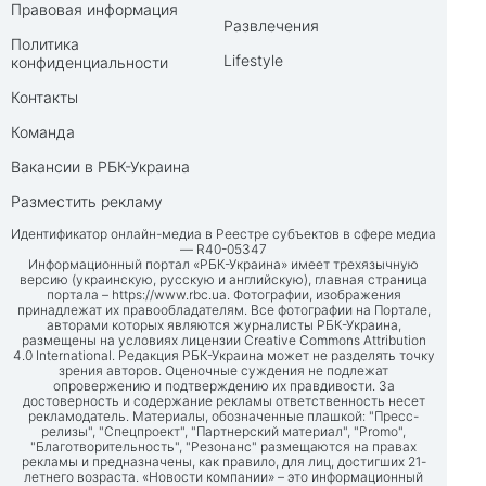
Правовая информация
Развлечения
Политика
Lifestyle
конфиденциальности
Контакты
Команда
Вакансии в РБК-Украина
Разместить рекламу
Идентификатор онлайн-медиа в Реестре субъектов в сфере медиа
— R40-05347
Информационный портал «РБК-Украина» имеет трехязычную
версию (украинскую, русскую и английскую), главная страница
портала –
https://www.rbc.ua
. Фотографии, изображения
принадлежат их правообладателям. Все фотографии на Портале,
авторами которых являются журналисты РБК-Украина,
размещены на условиях лицензии Creative Commons Attribution
4.0 International. Редакция РБК-Украина может не разделять точку
зрения авторов. Оценочные суждения не подлежат
опровержению и подтверждению их правдивости. За
достоверность и содержание рекламы ответственность несет
рекламодатель. Материалы, обозначенные плашкой: "Пресс-
релизы", "Спецпроект", "Партнерский материал", "Promo",
"Благотворительность", "Резонанс" размещаются на правах
рекламы и предназначены, как правило, для лиц, достигших 21-
летнего возраста. «Новости компании» – это информационный