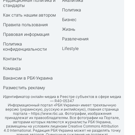
Редакционная политика и
Аналитика
стандарты
Политика
Как стать нашим автором
Бизнес
Правила пользования
Жизнь
Правовая информация
Развлечения
Политика
Lifestyle
конфиденциальности
Контакты
Команда
Вакансии в РБК-Украина
Разместить рекламу
Идентификатор онлайн-медиа в Реестре субъектов в сфере медиа
— R40-05347
Информационный портал «РБК-Украина» имеет трехязычную
версию (украинскую, русскую и английскую), главная страница
портала –
https://www.rbc.ua
. Фотографии, изображения
принадлежат их правообладателям. Все фотографии на Портале,
авторами которых являются журналисты РБК-Украина,
размещены на условиях лицензии Creative Commons Attribution
4.0 International. Редакция РБК-Украина может не разделять точку
зрения авторов. Оценочные суждения не подлежат