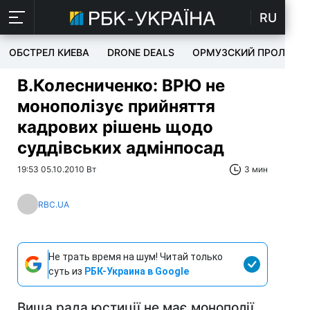
RU
ОБСТРЕЛ КИЕВА
DRONE DEALS
ОРМУЗСКИЙ ПРОЛИВ
В.Колесниченко: ВРЮ не
монополізує прийняття
кадрових рішень щодо
суддівських адмінпосад
19:53 05.10.2010 Вт
3 мин
RBC.UA
Не трать время на шум! Читай только
суть из
РБК-Украина в Google
Вища рада юстиції не має монополії