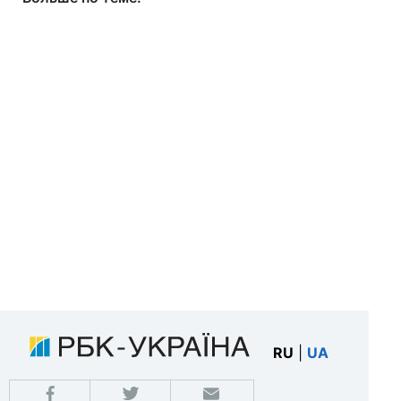
RU
|
UA