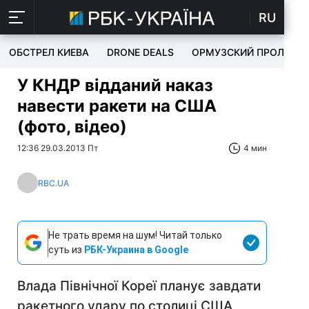
RU
ОБСТРЕЛ КИЕВА
DRONE DEALS
ОРМУЗСКИЙ ПРОЛИВ
У КНДР відданий наказ
навести ракети на США
(фото, відео)
12:36 29.03.2013 Пт
4 мин
RBC.UA
Не трать время на шум! Читай только
суть из
РБК-Украина в Google
Влада Північної Кореї планує завдати
ракетного удару по столиці США