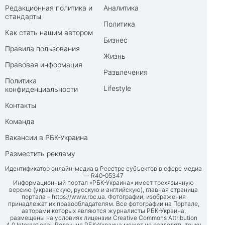
Редакционная политика и
Аналитика
стандарты
Политика
Как стать нашим автором
Бизнес
Правила пользования
Жизнь
Правовая информация
Развлечения
Политика
Lifestyle
конфиденциальности
Контакты
Команда
Вакансии в РБК-Украина
Разместить рекламу
Идентификатор онлайн-медиа в Реестре субъектов в сфере медиа
— R40-05347
Информационный портал «РБК-Украина» имеет трехязычную
версию (украинскую, русскую и английскую), главная страница
портала –
https://www.rbc.ua
. Фотографии, изображения
принадлежат их правообладателям. Все фотографии на Портале,
авторами которых являются журналисты РБК-Украина,
размещены на условиях лицензии Creative Commons Attribution
4.0 International. Редакция РБК-Украина может не разделять точку