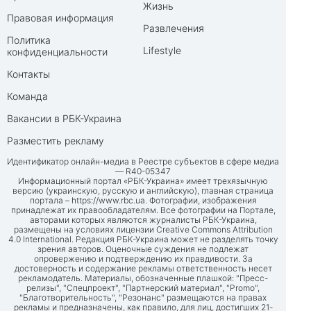
Жизнь
Правовая информация
Развлечения
Политика
Lifestyle
конфиденциальности
Контакты
Команда
Вакансии в РБК-Украина
Разместить рекламу
Идентификатор онлайн-медиа в Реестре субъектов в сфере медиа
— R40-05347
Информационный портал «РБК-Украина» имеет трехязычную
версию (украинскую, русскую и английскую), главная страница
портала –
https://www.rbc.ua
. Фотографии, изображения
принадлежат их правообладателям. Все фотографии на Портале,
авторами которых являются журналисты РБК-Украина,
размещены на условиях лицензии Creative Commons Attribution
4.0 International. Редакция РБК-Украина может не разделять точку
зрения авторов. Оценочные суждения не подлежат
опровержению и подтверждению их правдивости. За
достоверность и содержание рекламы ответственность несет
рекламодатель. Материалы, обозначенные плашкой: "Пресс-
релизы", "Спецпроект", "Партнерский материал", "Promo",
"Благотворительность", "Резонанс" размещаются на правах
рекламы и предназначены, как правило, для лиц, достигших 21-