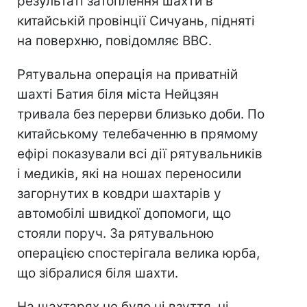
результаті затоплення шахти в
китайській провінції Сичуань, підняті
на поверхню, повідомляє BBC.
Рятувальна операція на приватній
шахті Батия біля міста Нейцзян
тривала без перерви близько доби. По
китайському телебаченню в прямому
ефірі показували всі дії рятувальників
і медиків, які на ношах переносили
загорнутих в ковдри шахтарів у
автомобілі швидкої допомоги, що
стояли поруч. За рятувальною
операцією спостерігала велика юрба,
що зібралися біля шахти.
На шахтарях не було ні взуття, ні