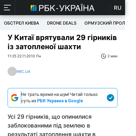
RU
ОБСТРЕЛ КИЕВА
DRONE DEALS
ОРМУЗСКИЙ ПРОЛИВ
У Китаї врятували 29 гірників
із затопленої шахти
11:25 22.11.2010 Пн
2 мин
RBC.UA
Не трать время на шум! Читай только
суть из
РБК-Украина в Google
Усі 29 гірників, що опинилися
заблокованими під землею в
результаті затоплення шахти в