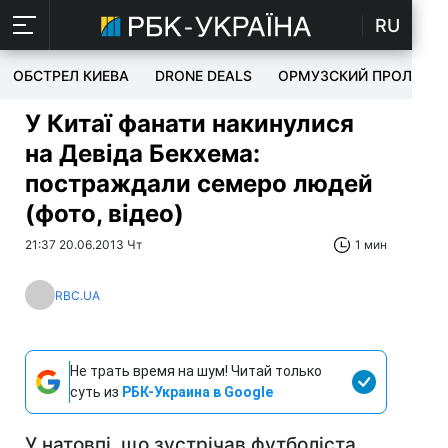
RU
ОБСТРЕЛ КИЕВА
DRONE DEALS
ОРМУЗСКИЙ ПРОЛИВ
У Китаї фанати накинулися
на Девіда Бекхема:
постраждали семеро людей
(фото, відео)
21:37 20.06.2013 Чт
1 мин
RBC.UA
Не трать время на шум! Читай только
суть из
РБК-Украина в Google
У натовпі, що зустрічав футболіста