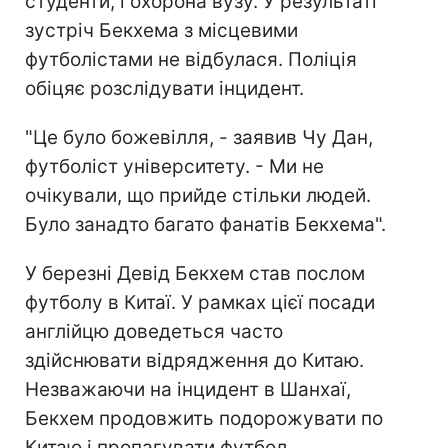
студенти, і охорона вузу. У результаті
зустріч Бекхема з місцевими
футболістами не відбулася. Поліція
обіцяє розслідувати інцидент.
"Це було божевілля, - заявив Чу Дан,
футболіст університету. - Ми не
очікували, що прийде стільки людей.
Було занадто багато фанатів Бекхема".
У березні Девід Бекхем став послом
футболу в Китаї. У рамках цієї посади
англійцю доведеться часто
здійснювати відрядження до Китаю.
Незважаючи на інцидент в Шанхаї,
Бекхем продовжить подорожувати по
Китаю і пропагувати футбол.