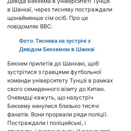
Девіда Бекхема в університеті Тунцзі
в Шанхаї, через тисняву постраждали
щонайменше сім осіб. Про це
повідомляє ВВС.
Фото: Тиснява на зустрічі з
Девідом Бекхемом в Шанхаї
Бекхем прилетів до Шанхаю, щоб
зустрітися з гравцями футбольної
команди університету Тунцзі в рамках
свого семиденного візиту до Китаю.
Очевидці кажуть, що назустріч
Бекхему кинулися близько тисячі
фанатів. Вони прорвали ряди поліції.
Постраждали і поліцейські, і