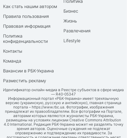
Политика
Как стать нашим автором
Бизнес
Правила пользования
Жизнь
Правовая информация
Развлечения
Политика
Lifestyle
конфиденциальности
Контакты
Команда
Вакансии в РБК-Украина
Разместить рекламу
Идентификатор онлайн-медиа в Реестре субъектов в сфере медиа
— R40-05347
Информационный портал «РБК-Украина» имеет трехязычную
версию (украинскую, русскую и английскую), главная страница
портала –
https://www.rbc.ua
. Фотографии, изображения
принадлежат их правообладателям. Все фотографии на Портале,
авторами которых являются журналисты РБК-Украина,
размещены на условиях лицензии Creative Commons Attribution
4.0 International. Редакция РБК-Украина может не разделять точку
зрения авторов. Оценочные суждения не подлежат
опровержению и подтверждению их правдивости. За
достоверность и содержание рекламы ответственность несет