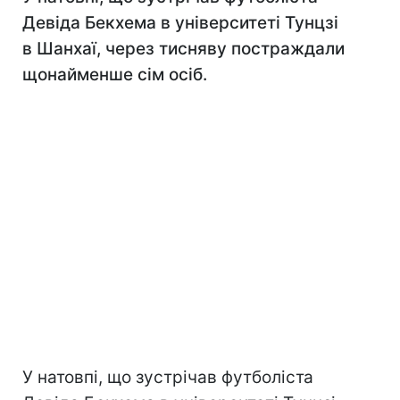
Девіда Бекхема в університеті Тунцзі
в Шанхаї, через тисняву постраждали
щонайменше сім осіб.
У натовпі, що зустрічав футболіста