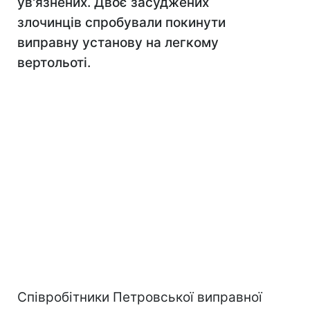
ув'язнених. Двоє засуджених
злочинців спробували покинути
виправну установу на легкому
вертольоті.
Співробітники Петровської виправної