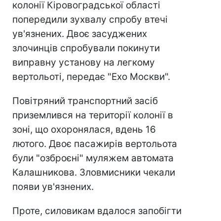
колонії Кіровоградської області
попередили зухвалу спробу втечі
ув'язнених. Двоє засуджених
злочинців спробували покинути
виправну установу на легкому
вертольоті, передає "Ехо Москви".
Повітряний транспортний засіб
приземлився на території колонії в
зоні, що охоронялася, вдень 16
лютого. Двоє пасажирів вертольота
були "озброєні" муляжем автомата
Калашникова. Зловмисники чекали
появи ув'язнених.
Проте, силовикам вдалося запобігти