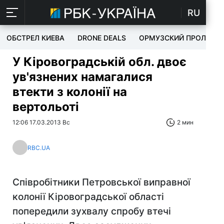
RU
ОБСТРЕЛ КИЕВА
DRONE DEALS
ОРМУЗСКИЙ ПРОЛИВ
У Кіровоградській обл. двоє
ув'язнених намагалися
втекти з колонії на
вертольоті
12:06 17.03.2013 Вс
2 мин
RBC.UA
Співробітники Петровської виправної
колонії Кіровоградської області
попередили зухвалу спробу втечі