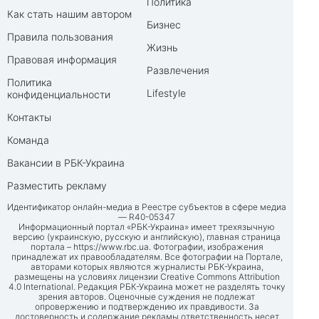
Политика
Как стать нашим автором
Бизнес
Правила пользования
Жизнь
Правовая информация
Развлечения
Политика
Lifestyle
конфиденциальности
Контакты
Команда
Вакансии в РБК-Украина
Разместить рекламу
Идентификатор онлайн-медиа в Реестре субъектов в сфере медиа
— R40-05347
Информационный портал «РБК-Украина» имеет трехязычную
версию (украинскую, русскую и английскую), главная страница
портала –
https://www.rbc.ua
. Фотографии, изображения
принадлежат их правообладателям. Все фотографии на Портале,
авторами которых являются журналисты РБК-Украина,
размещены на условиях лицензии Creative Commons Attribution
4.0 International. Редакция РБК-Украина может не разделять точку
зрения авторов. Оценочные суждения не подлежат
опровержению и подтверждению их правдивости. За
достоверность и содержание рекламы ответственность несет