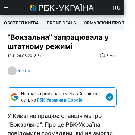
RU
ОБСТРЕЛ КИЕВА
DRONE DEALS
ОРМУЗСКИЙ ПРОЛИВ
"Вокзальна" запрацювала у
штатному режимі
12:11 26.03.2013 Вт
3 мин
RBC.UA
Не трать время на шум! Читай только
суть из
РБК-Украина в Google
У Києві не працює станція метро
"Вокзальна". Про це РБК-Україна
повідомили громадяни, які не змогли