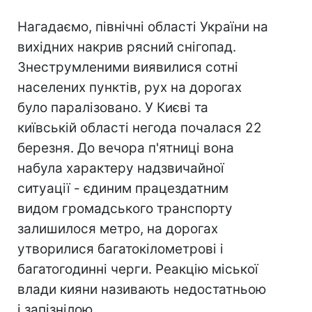
Нагадаємо, північні області України на
вихідних накрив рясний снігопад.
Знеструмленими виявилися сотні
населених пунктів, рух на дорогах
було паралізовано. У Києві та
київській області негода почалася 22
березня. До вечора п'ятниці вона
набула характеру надзвичайної
ситуації - єдиним працездатним
видом громадського транспорту
залишилося метро, на дорогах
утворилися багатокілометрові і
багатогодинні черги. Реакцію міської
влади кияни називають недостатньою
і запізнілою.