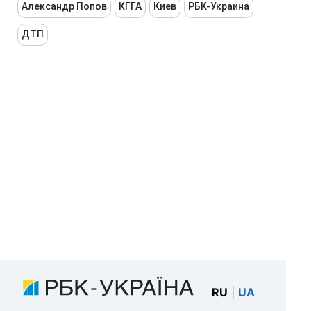
Александр Попов
КГГА
Киев
РБК-Украина
ДТП
RU
|
UA