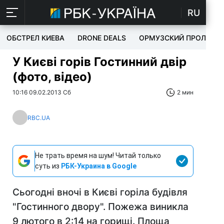
RU
ОБСТРЕЛ КИЕВА
DRONE DEALS
ОРМУЗСКИЙ ПРОЛИВ
У Києві горів Гостинний двір
(фото, відео)
10:16 09.02.2013 Сб
2 мин
RBC.UA
Не трать время на шум! Читай только
суть из
РБК-Украина в Google
Сьогодні вночі в Києві горіла будівля
"Гостинного двору". Пожежа виникла
9 лютого в 2:14 на горищі. Площа