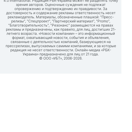
4.0 International. Редакция РБК-Украина может не разделять точку
зрения авторов. Оценочные суждения не подлежат
опровержению и подтверждению их правдивости. За
достоверность и содержание рекламы ответственность несет
рекламодатель. Материалы, обозначенные плашкой: "Пресс-
релизы", "Спецпроект", "Партнерский материал", "Promo",
"Благотворительность", "Резонанс" размещаются на правах
рекламы и предназначены, как правило, для лиц, достигших 21-
летнего возраста. «Новости компании» – это информационный
формат, охватывающий новости, события и объявления,
связанные с деятельностью компаний, базирующиеся на
прессрелизах, выпускаемых самими компаниями, и за которые
редакция не несет ответственности. Онлайн-медиа «РБК-
Украина» предназначено для лиц от 21 года.
© ООО «УБТ», 2006-2026.