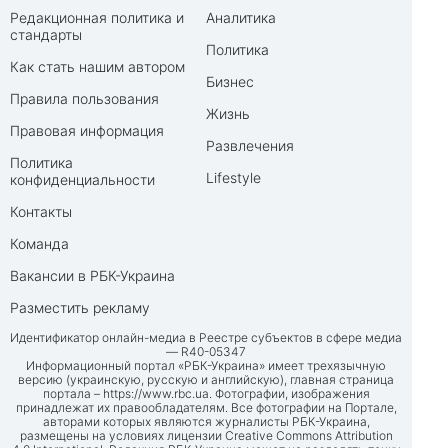
Редакционная политика и
Аналитика
стандарты
Политика
Как стать нашим автором
Бизнес
Правила пользования
Жизнь
Правовая информация
Развлечения
Политика
Lifestyle
конфиденциальности
Контакты
Команда
Вакансии в РБК-Украина
Разместить рекламу
Идентификатор онлайн-медиа в Реестре субъектов в сфере медиа
— R40-05347
Информационный портал «РБК-Украина» имеет трехязычную
версию (украинскую, русскую и английскую), главная страница
портала –
https://www.rbc.ua
. Фотографии, изображения
принадлежат их правообладателям. Все фотографии на Портале,
авторами которых являются журналисты РБК-Украина,
размещены на условиях лицензии Creative Commons Attribution