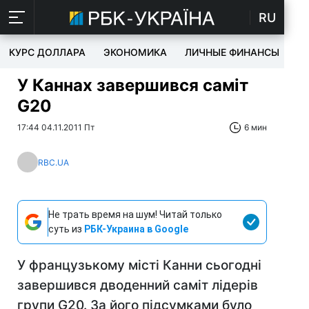
RU
КУРС ДОЛЛАРА
ЭКОНОМИКА
ЛИЧНЫЕ ФИНАНСЫ
T
У Каннах завершився саміт
G20
17:44 04.11.2011 Пт
6 мин
RBC.UA
Не трать время на шум! Читай только
суть из
РБК-Украина в Google
У французькому місті Канни сьогодні
завершився дводенний саміт лідерів
групи G20. За його підсумками було