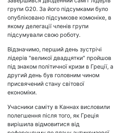
завершився дводенний саміт лідерів
групи G20. За його підсумками було
опубліковано підсумкове комюніке, в
якому делегації членів групи
підсумували свою роботу.
Відзначимо, перший день зустрічі
лідерів "великої двадцятки" пройшов
під знаком політичної кризи в Греції, а
другий день був головним чином
присвячений стану світової
економіки.
Учасники саміту в Каннах висловили
полегшення після того, як Греція
вирішила відмовитися від
референдуму по плану антикризової