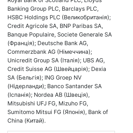
Royal Bank of Scotland PLC, Lloyds
Banking Group PLC, Barclays PLC,
HSBC Holdings PLC (Великобританія);
Crеdit Agricole SA, BNP Paribas SA,
Banque Populaire, Sociеtе Gеnеrale SA
(Франція); Deutsche Bank AG,
Commerzbank AG (Німеччина);
Unicredit Group SA (Італія); UBS AG,
Credit Suisse AG (Швейцарія); Dexia
SA (Бельгія); ING Groep NV
(Нідерланди); Banco Santander SA
(Іспанія); Nordea AB (Швеція),
Mitsubishi UFJ FG, Mizuho FG,
Sumitomo Mitsui FG (Японія), Bank of
China (Китай).