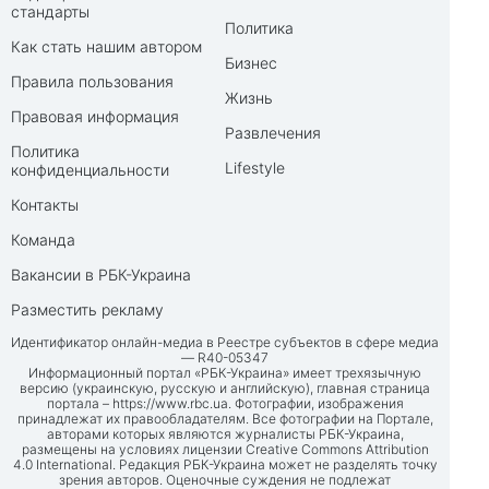
стандарты
Политика
Как стать нашим автором
Бизнес
Правила пользования
Жизнь
Правовая информация
Развлечения
Политика
Lifestyle
конфиденциальности
Контакты
Команда
Вакансии в РБК-Украина
Разместить рекламу
Идентификатор онлайн-медиа в Реестре субъектов в сфере медиа
— R40-05347
Информационный портал «РБК-Украина» имеет трехязычную
версию (украинскую, русскую и английскую), главная страница
портала –
https://www.rbc.ua
. Фотографии, изображения
принадлежат их правообладателям. Все фотографии на Портале,
авторами которых являются журналисты РБК-Украина,
размещены на условиях лицензии Creative Commons Attribution
4.0 International. Редакция РБК-Украина может не разделять точку
зрения авторов. Оценочные суждения не подлежат