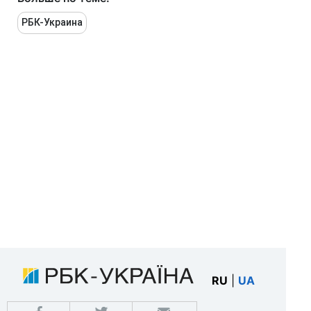
РБК-Украина
RU
|
UA