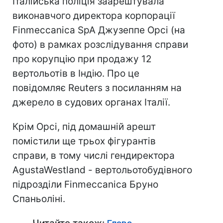
Італійська поліція заарештувала
виконавчого директора корпорації
Finmeccanica SpA Джузеппе Орсі (на
фото) в рамках розслідування справи
про корупцію при продажу 12
вертольотів в Індію. Про це
повідомляє Reuters з посиланням на
джерело в судових органах Італії.
Крім Орсі, під домашній арешт
помістили ще трьох фігурантів
справи, в тому числі гендиректора
AgustaWestland - вертольотобудівного
підрозділи Finmeccanica Бруно
Спаньоліні.