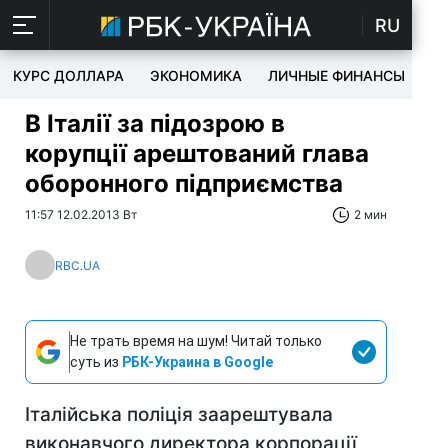
RU
КУРС ДОЛЛАРА
ЭКОНОМИКА
ЛИЧНЫЕ ФИНАНСЫ
T
В Італії за підозрою в
корупції арештований глава
оборонного підприємства
11:57 12.02.2013 Вт
2 мин
RBC.UA
Не трать время на шум! Читай только
суть из
РБК-Украина в Google
Італійська поліція заарештувала
виконавчого директора корпорації