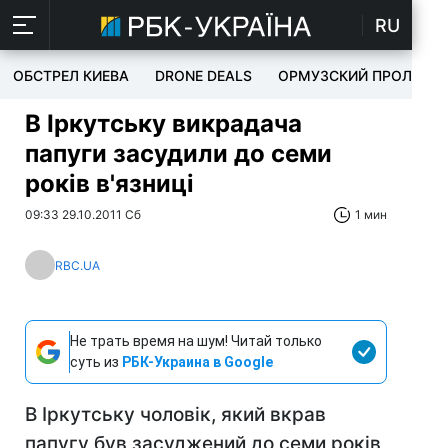
RU
ОБСТРЕЛ КИЕВА
DRONE DEALS
ОРМУЗСКИЙ ПРОЛИВ
В Іркутську викрадача
папуги засудили до семи
років в'язниці
09:33 29.10.2011 Сб
1 мин
RBC.UA
Не трать время на шум! Читай только
суть из
РБК-Украина в Google
В Іркутську чоловік, який вкрав
папугу був засуджений до семи років