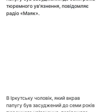
тюремного ув'язнення, повідомляє
радіо «Маяк».
В Іркутську чоловік, який вкрав
папугу був засуджений до семи років