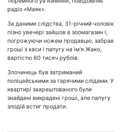
тюремного ув'язнення, повідомляє
радіо «Маяк».
За даними слідства, 31-річний чоловік
пізно увечері зайшов в зоомагазин і,
погрожуючи ножем продавцю, забрав
гроші з каси і папугу на ім'я Жако,
вартістю 60 тисяч рублів.
Злочинець був затриманий
поліцейськими за гарячими слідами. У
квартирі заарештованого були
знайдені викрадені гроші, але папугу
злодій встиг продати.