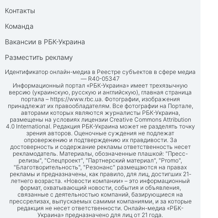
Контакты
Команда
Вакансии в РБК-Украина
Разместить рекламу
Идентификатор онлайн-медиа в Реестре субъектов в сфере медиа
— R40-05347
Информационный портал «РБК-Украина» имеет трехязычную
версию (украинскую, русскую и английскую), главная страница
портала –
https://www.rbc.ua
. Фотографии, изображения
принадлежат их правообладателям. Все фотографии на Портале,
авторами которых являются журналисты РБК-Украина,
размещены на условиях лицензии Creative Commons Attribution
4.0 International. Редакция РБК-Украина может не разделять точку
зрения авторов. Оценочные суждения не подлежат
опровержению и подтверждению их правдивости. За
достоверность и содержание рекламы ответственность несет
рекламодатель. Материалы, обозначенные плашкой: "Пресс-
релизы", "Спецпроект", "Партнерский материал", "Promo",
"Благотворительность", "Резонанс" размещаются на правах
рекламы и предназначены, как правило, для лиц, достигших 21-
летнего возраста. «Новости компании» – это информационный
формат, охватывающий новости, события и объявления,
связанные с деятельностью компаний, базирующиеся на
прессрелизах, выпускаемых самими компаниями, и за которые
редакция не несет ответственности. Онлайн-медиа «РБК-
Украина» предназначено для лиц от 21 года.