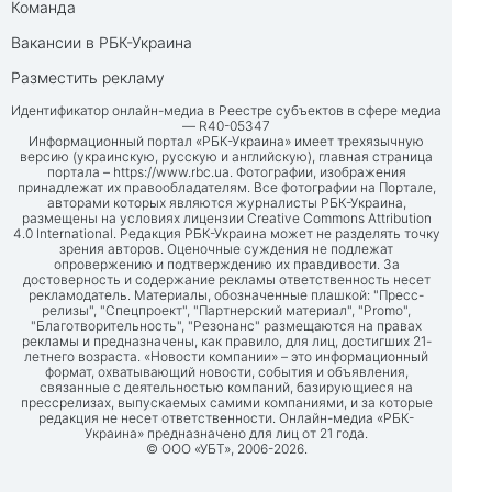
Команда
Вакансии в РБК-Украина
Разместить рекламу
Идентификатор онлайн-медиа в Реестре субъектов в сфере медиа
— R40-05347
Информационный портал «РБК-Украина» имеет трехязычную
версию (украинскую, русскую и английскую), главная страница
портала –
https://www.rbc.ua
. Фотографии, изображения
принадлежат их правообладателям. Все фотографии на Портале,
авторами которых являются журналисты РБК-Украина,
размещены на условиях лицензии Creative Commons Attribution
4.0 International. Редакция РБК-Украина может не разделять точку
зрения авторов. Оценочные суждения не подлежат
опровержению и подтверждению их правдивости. За
достоверность и содержание рекламы ответственность несет
рекламодатель. Материалы, обозначенные плашкой: "Пресс-
релизы", "Спецпроект", "Партнерский материал", "Promo",
"Благотворительность", "Резонанс" размещаются на правах
рекламы и предназначены, как правило, для лиц, достигших 21-
летнего возраста. «Новости компании» – это информационный
формат, охватывающий новости, события и объявления,
связанные с деятельностью компаний, базирующиеся на
прессрелизах, выпускаемых самими компаниями, и за которые
редакция не несет ответственности. Онлайн-медиа «РБК-
Украина» предназначено для лиц от 21 года.
© ООО «УБТ», 2006-2026.