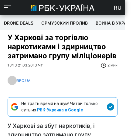
RU
DRONE DEALS
ОРМУЗСКИЙ ПРОЛИВ
ВОЙНА В УКРАИНЕ
У Харкові за торгівлю
наркотиками і здирництво
затримано групу міліціонерів
13:13 21.03.2013 Чт
2 мин
RBC.UA
Не трать время на шум! Читай только
суть из
РБК-Украина в Google
У Харкові за збут наркотиків, і
здирництво затримано групу