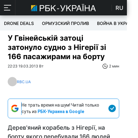
RU
DRONE DEALS
ОРМУЗСКИЙ ПРОЛИВ
ВОЙНА В УКРАИНЕ
У Гвінейській затоці
затонуло судно з Нігерії зі
166 пасажирами на борту
22:23 19.03.2013 Вт
2 мин
RBC.UA
Не трать время на шум! Читай только
суть из
РБК-Украина в Google
Дерев'яний корабель з Нігерії, на
борту якого перебували 166 людей,