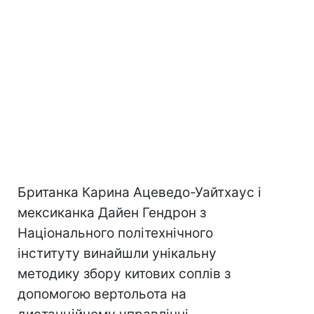
Британка Карина Ацеведо-Уайтхаус і
мексиканка Дайен Гендрон з
Національного політехнічного
інституту винайшли унікальну
методику збору китових соплів з
допомогою вертольота на