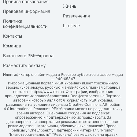
Правила пользования
Жизнь
Правовая информация
Развлечения
Политика
Lifestyle
конфиденциальности
Контакты
Команда
Вакансии в РБК-Украина
Разместить рекламу
Идентификатор онлайн-медиа в Реестре субъектов в сфере медиа
— R40-05347
Информационный портал «РБК-Украина» имеет трехязычную
версию (украинскую, русскую и английскую), главная страница
портала –
https://www.rbc.ua
. Фотографии, изображения
принадлежат их правообладателям. Все фотографии на Портале,
авторами которых являются журналисты РБК-Украина,
размещены на условиях лицензии Creative Commons Attribution
4.0 International. Редакция РБК-Украина может не разделять точку
зрения авторов. Оценочные суждения не подлежат
опровержению и подтверждению их правдивости. За
достоверность и содержание рекламы ответственность несет
рекламодатель. Материалы, обозначенные плашкой: "Пресс-
релизы", "Спецпроект", "Партнерский материал", "Promo",
"Благотворительность", "Резонанс" размещаются на правах