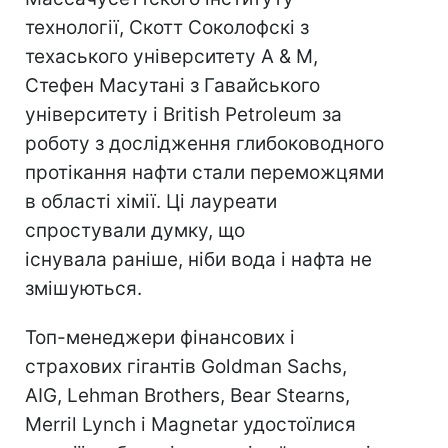
технології, Скотт Соколофскі з
техаського університету А & М,
Стефен Масутані з Гавайського
університету і British Petroleum за
роботу з дослідження глибоководного
протікання нафти стали переможцями
в області хімії. Ці лауреати
спростували думку, що
існувала раніше, ніби вода і нафта не
змішуються.
Топ-менеджери фінансових і
страхових гігантів Goldman Sachs,
AIG, Lehman Brothers, Bear Stearns,
Merril Lynch і Magnetar удостоїлися