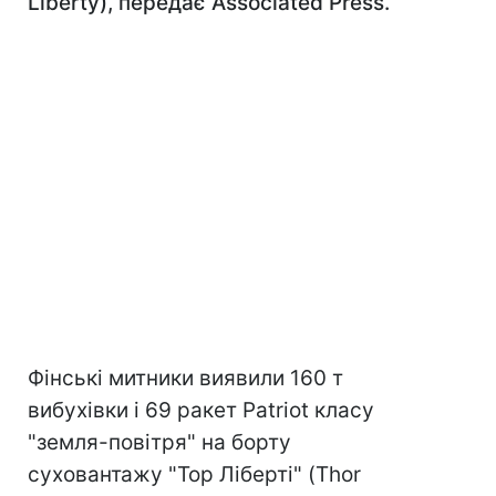
Liberty), передає Associated Press.
Фінські митники виявили 160 т
вибухівки і 69 ракет Patriot класу
"земля-повітря" на борту
суховантажу "Тор Ліберті" (Thor