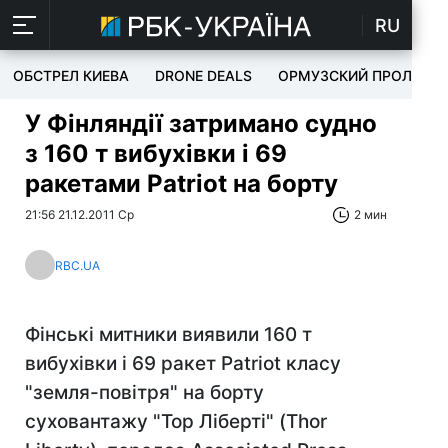
RU
ОБСТРЕЛ КИЕВА
DRONE DEALS
ОРМУЗСКИЙ ПРОЛИВ
У Фінляндії затримано судно
з 160 т вибухівки і 69
ракетами Patriot на борту
21:56 21.12.2011 Ср
2 мин
RBC.UA
Фінські митники виявили 160 т
вибухівки і 69 ракет Patriot класу
"земля-повітря" на борту
суховантажу "Тор Ліберті" (Thor