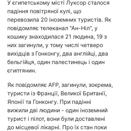
У єгипетському місті Луксор сталося
падіння повітряної кулі, що
перевозила 20 іноземних туристів. Як
повідомляє телеканал "Ан-Ніл", у
кошику знаходилася 21 людина, 19 з
них загинули, у тому числі четверо
вихідців з Гонконгу, два англійці, два
бельгійця, один палестинець і один
єгиптянин.
Як повідомляє AFP, загинули, зокрема,
туристи із Франції, Великої Британії,
Японії та Гонконгу. При падінні
вижили дві людини - один іноземний
турист і пілот, вони були доставлені
до місцевої лікарні. Про їх стан поки