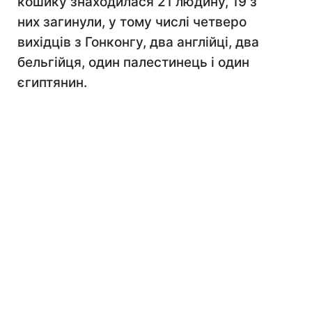
кошику знаходилася 21 людину, 19 з
них загинули, у тому числі четверо
вихідців з Гонконгу, два англійці, два
бельгійця, один палестинець і один
єгиптянин.