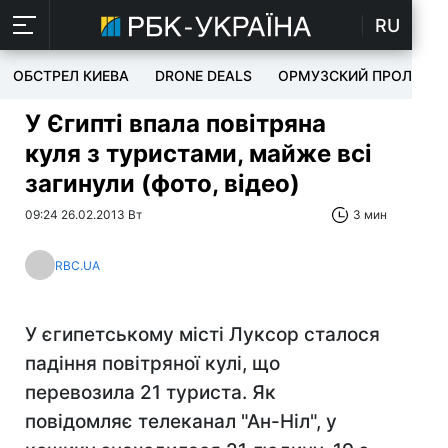
RU
ОБСТРЕЛ КИЕВА
DRONE DEALS
ОРМУЗСКИЙ ПРОЛИВ
У Єгипті впала повітряна
куля з туристами, майже всі
загинули (фото, відео)
09:24 26.02.2013 Вт
3 мин
RBC.UA
У єгипетському місті Луксор сталося
падіння повітряної кулі, що
перевозила 21 туриста. Як
повідомляє телеканал "Ан-Ніл", у