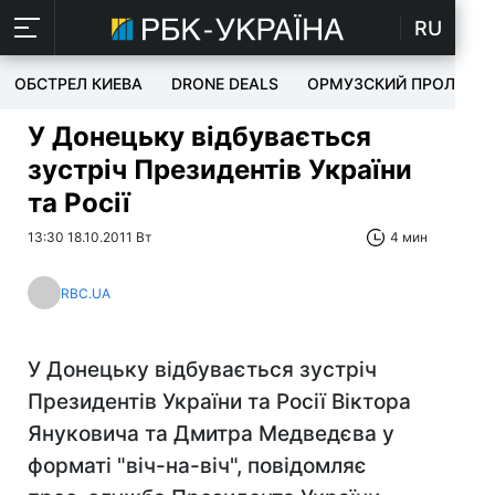
RU
ОБСТРЕЛ КИЕВА
DRONE DEALS
ОРМУЗСКИЙ ПРОЛИВ
У Донецьку відбувається
зустріч Президентів України
та Росії
13:30 18.10.2011 Вт
4 мин
RBC.UA
У Донецьку відбувається зустріч
Президентів України та Росії Віктора
Януковича та Дмитра Медведєва у
форматі "віч-на-віч", повідомляє