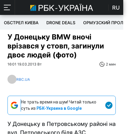
RU
ОБСТРЕЛ КИЕВА
DRONE DEALS
ОРМУЗСКИЙ ПРОЛИВ
У Донецьку BMW вночі
врізався у стовп, загинули
двоє людей (фото)
16:01 19.03.2013 Вт
2 мин
RBC.UA
Не трать время на шум! Читай только
суть из
РБК-Украина в Google
У Донецьку в Петровському районі на
вул. Петровського біля АЗС