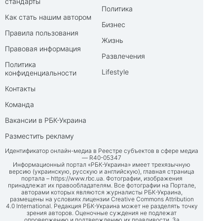
стандарты
Политика
Как стать нашим автором
Бизнес
Правила пользования
Жизнь
Правовая информация
Развлечения
Политика
Lifestyle
конфиденциальности
Контакты
Команда
Вакансии в РБК-Украина
Разместить рекламу
Идентификатор онлайн-медиа в Реестре субъектов в сфере медиа
— R40-05347
Информационный портал «РБК-Украина» имеет трехязычную
версию (украинскую, русскую и английскую), главная страница
портала –
https://www.rbc.ua
. Фотографии, изображения
принадлежат их правообладателям. Все фотографии на Портале,
авторами которых являются журналисты РБК-Украина,
размещены на условиях лицензии Creative Commons Attribution
4.0 International. Редакция РБК-Украина может не разделять точку
зрения авторов. Оценочные суждения не подлежат
опровержению и подтверждению их правдивости. За