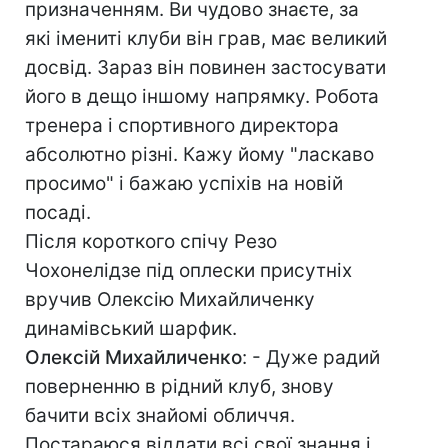
призначенням. Ви чудово знаєте, за
які імениті клуби він грав, має великий
досвід. Зараз він повинен застосувати
його в дещо іншому напрямку. Робота
тренера і спортивного директора
абсолютно різні. Кажу йому "ласкаво
просимо" і бажаю успіхів на новій
посаді.
Після короткого спічу Резо
Чохонелідзе під оплески присутніх
вручив Олексію Михайличенку
динамівський шарфик.
Олексій Михайличенко
: - Дуже радий
поверненню в рідний клуб, знову
бачити всіх знайомi обличчя.
Постараюся віддати всі свої знання і