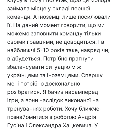
клубу в тому і полягає, щоб ця молодь
займала місце у складі першої
команди. А іноземці лише посилювали
її. На даний момент говорити, що ми
можемо заповнити команду тільки
своїми гравцями, не доводиться. І в
найближчі 5-10 років таке, навряд чи,
відбудеться. Потрібно прагнути
збалансувати ситуацію між
українцями та іноземцями. Спершу
мені потрібно досконально
розібратися. Я бачив насамперед
ігри, а вони наслідок виконаної на
тренуваннях роботи. Хочу ближче
познайомитися з роботою Андрія
Гусіна і Олександра Хацкевича. У