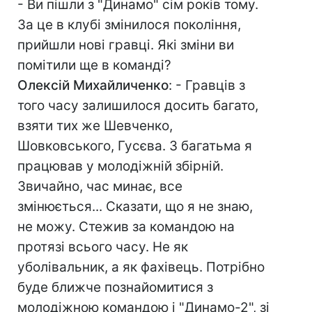
- Ви пішли з "Динамо" сім років тому.
За це в клубі змінилося покоління,
прийшли нові гравці. Які зміни ви
помітили ще в команді?
Олексій Михайличенко
: - Гравців з
того часу залишилося досить багато,
взяти тих же Шевченко,
Шовковського, Гусєва. З багатьма я
працював у молодіжній збірній.
Звичайно, час минає, все
змінюється... Сказати, що я не знаю,
не можу. Стежив за командою на
протязі всього часу. Не як
уболівальник, а як фахівець. Потрібно
буде ближче познайомитися з
молодіжною командою і "Динамо-2", зі