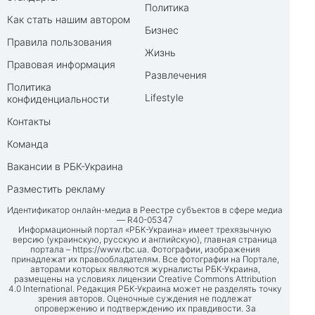
Политика
Как стать нашим автором
Бизнес
Правила пользования
Жизнь
Правовая информация
Развлечения
Политика
Lifestyle
конфиденциальности
Контакты
Команда
Вакансии в РБК-Украина
Разместить рекламу
Идентификатор онлайн-медиа в Реестре субъектов в сфере медиа
— R40-05347
Информационный портал «РБК-Украина» имеет трехязычную
версию (украинскую, русскую и английскую), главная страница
портала –
https://www.rbc.ua
. Фотографии, изображения
принадлежат их правообладателям. Все фотографии на Портале,
авторами которых являются журналисты РБК-Украина,
размещены на условиях лицензии Creative Commons Attribution
4.0 International. Редакция РБК-Украина может не разделять точку
зрения авторов. Оценочные суждения не подлежат
опровержению и подтверждению их правдивости. За