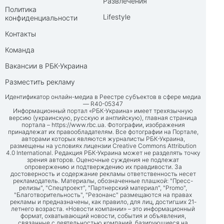
Развлечения
Политика
Lifestyle
конфиденциальности
Контакты
Команда
Вакансии в РБК-Украина
Разместить рекламу
Идентификатор онлайн-медиа в Реестре субъектов в сфере медиа
— R40-05347
Информационный портал «РБК-Украина» имеет трехязычную
версию (украинскую, русскую и английскую), главная страница
портала –
https://www.rbc.ua
. Фотографии, изображения
принадлежат их правообладателям. Все фотографии на Портале,
авторами которых являются журналисты РБК-Украина,
размещены на условиях лицензии Creative Commons Attribution
4.0 International. Редакция РБК-Украина может не разделять точку
зрения авторов. Оценочные суждения не подлежат
опровержению и подтверждению их правдивости. За
достоверность и содержание рекламы ответственность несет
рекламодатель. Материалы, обозначенные плашкой: "Пресс-
релизы", "Спецпроект", "Партнерский материал", "Promo",
"Благотворительность", "Резонанс" размещаются на правах
рекламы и предназначены, как правило, для лиц, достигших 21-
летнего возраста. «Новости компании» – это информационный
формат, охватывающий новости, события и объявления,
связанные с деятельностью компаний, базирующиеся на