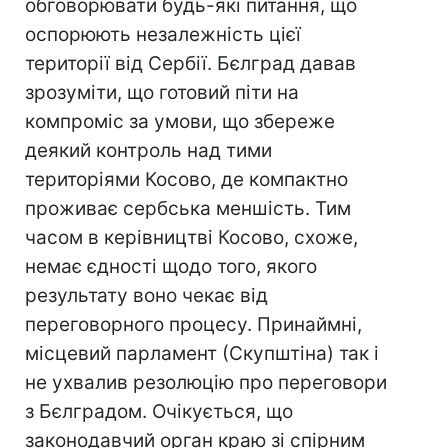
обговорювати будь-які питання, що
оспорюють незалежність цієї
території від Сербії. Бєлград давав
зрозуміти, що готовий піти на
компроміс за умови, що збереже
деякий контроль над тими
територіями Косово, де компактно
проживає сербська меншість. Тим
часом в керівництві Косово, схоже,
немає єдності щодо того, якого
результату воно чекає від
переговорного процесу. Принаймні,
місцевий парламент (Скупштіна) так і
не ухвалив резолюцію про переговори
з Бєлградом. Очікується, що
законодавчий орган краю зі спірним