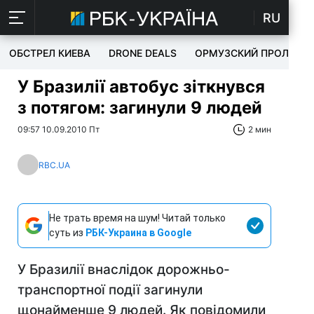
RU
ОБСТРЕЛ КИЕВА
DRONE DEALS
ОРМУЗСКИЙ ПРОЛИВ
У Бразилії автобус зіткнувся
з потягом: загинули 9 людей
09:57 10.09.2010 Пт
2 мин
RBC.UA
Не трать время на шум! Читай только
суть из
РБК-Украина в Google
У Бразилії внаслідок дорожньо-
транспортної події загинули
щонайменше 9 людей. Як повідомили