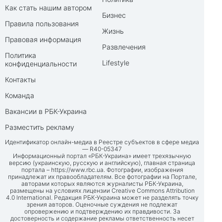
Как стать нашим автором
Бизнес
Правила пользования
Жизнь
Правовая информация
Развлечения
Политика
Lifestyle
конфиденциальности
Контакты
Команда
Вакансии в РБК-Украина
Разместить рекламу
Идентификатор онлайн-медиа в Реестре субъектов в сфере медиа
— R40-05347
Информационный портал «РБК-Украина» имеет трехязычную
версию (украинскую, русскую и английскую), главная страница
портала –
https://www.rbc.ua
. Фотографии, изображения
принадлежат их правообладателям. Все фотографии на Портале,
авторами которых являются журналисты РБК-Украина,
размещены на условиях лицензии Creative Commons Attribution
4.0 International. Редакция РБК-Украина может не разделять точку
зрения авторов. Оценочные суждения не подлежат
опровержению и подтверждению их правдивости. За
достоверность и содержание рекламы ответственность несет