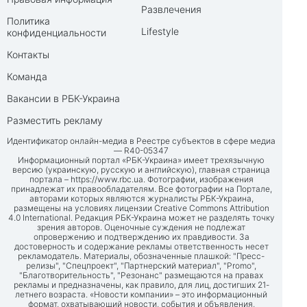
Развлечения
Политика
Lifestyle
конфиденциальности
Контакты
Команда
Вакансии в РБК-Украина
Разместить рекламу
Идентификатор онлайн-медиа в Реестре субъектов в сфере медиа
— R40-05347
Информационный портал «РБК-Украина» имеет трехязычную
версию (украинскую, русскую и английскую), главная страница
портала –
https://www.rbc.ua
. Фотографии, изображения
принадлежат их правообладателям. Все фотографии на Портале,
авторами которых являются журналисты РБК-Украина,
размещены на условиях лицензии Creative Commons Attribution
4.0 International. Редакция РБК-Украина может не разделять точку
зрения авторов. Оценочные суждения не подлежат
опровержению и подтверждению их правдивости. За
достоверность и содержание рекламы ответственность несет
рекламодатель. Материалы, обозначенные плашкой: "Пресс-
релизы", "Спецпроект", "Партнерский материал", "Promo",
"Благотворительность", "Резонанс" размещаются на правах
рекламы и предназначены, как правило, для лиц, достигших 21-
летнего возраста. «Новости компании» – это информационный
формат, охватывающий новости, события и объявления,