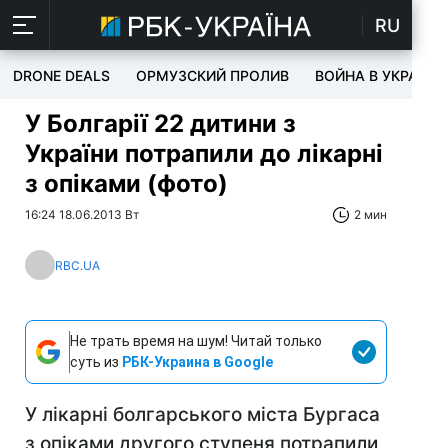
RU
DRONE DEALS
ОРМУЗСКИЙ ПРОЛИВ
ВОЙНА В УКРАИНЕ
У Болгарії 22 дитини з
України потрапили до лікарні
з опіками (фото)
16:24 18.06.2013 Вт
2 мин
RBC.UA
Не трать время на шум! Читай только
суть из
РБК-Украина в Google
У лікарні болгарського міста Бургаса
з опіками другого ступеня потрапили