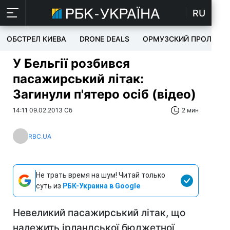
RU
ОБСТРЕЛ КИЕВА
DRONE DEALS
ОРМУЗСКИЙ ПРОЛИВ
У Бельгії розбився
пасажирський літак:
Загинули п'ятеро осіб (відео)
14:11 09.02.2013 Сб
2 мин
RBC.UA
Не трать время на шум! Читай только
суть из
РБК-Украина в Google
Невеликий пасажирський літак, що
належить ірландської бюджетної