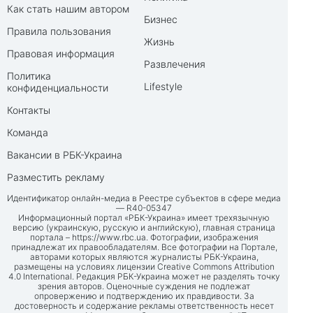
Как стать нашим автором
Бизнес
Правила пользования
Жизнь
Правовая информация
Развлечения
Политика
Lifestyle
конфиденциальности
Контакты
Команда
Вакансии в РБК-Украина
Разместить рекламу
Идентификатор онлайн-медиа в Реестре субъектов в сфере медиа
— R40-05347
Информационный портал «РБК-Украина» имеет трехязычную
версию (украинскую, русскую и английскую), главная страница
портала –
https://www.rbc.ua
. Фотографии, изображения
принадлежат их правообладателям. Все фотографии на Портале,
авторами которых являются журналисты РБК-Украина,
размещены на условиях лицензии Creative Commons Attribution
4.0 International. Редакция РБК-Украина может не разделять точку
зрения авторов. Оценочные суждения не подлежат
опровержению и подтверждению их правдивости. За
достоверность и содержание рекламы ответственность несет