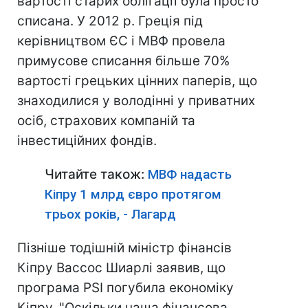
вартості старих облігації була просто
списана. У 2012 р. Греція під
керівництвом ЄС і МВФ провела
примусове списання більше 70%
вартості грецьких цінних паперів, що
знаходилися у володінні у приватних
осіб, страхових компаній та
інвестиційних фондів.
Читайте також:
МВФ надасть
Кіпру 1 млрд євро протягом
трьох років, - Лагард
Пізніше тодішній міністр фінансів
Кіпру Вассос Шиарлі заявив, що
програма PSI погубила економіку
Кіпру. "Оскільки наша фінансова