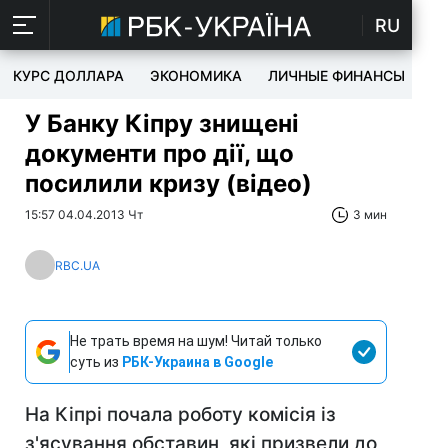
RU
КУРС ДОЛЛАРА
ЭКОНОМИКА
ЛИЧНЫЕ ФИНАНСЫ
T
У Банку Кіпру знищені
документи про дії, що
посилили кризу (відео)
15:57 04.04.2013 Чт
3 мин
RBC.UA
Не трать время на шум! Читай только
суть из
РБК-Украина в Google
На Кіпрі почала роботу комісія із
з'ясування обставин, які призвели до