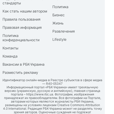
стандарты
Политика
Как стать нашим автором
Бизнес
Правила пользования
Жизнь
Правовая информация
Развлечения
Политика
Lifestyle
конфиденциальности
Контакты
Команда
Вакансии в РБК-Украина
Разместить рекламу
Идентификатор онлайн-медиа в Реестре субъектов в сфере медиа
— R40-05347
Информационный портал «РБК-Украина» имеет трехязычную
версию (украинскую, русскую и английскую), главная страница
портала –
https://www.rbc.ua
. Фотографии, изображения
принадлежат их правообладателям. Все фотографии на Портале,
авторами которых являются журналисты РБК-Украина,
размещены на условиях лицензии Creative Commons Attribution
4.0 International. Редакция РБК-Украина может не разделять точку
зрения авторов. Оценочные суждения не подлежат