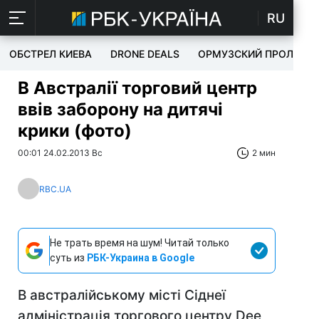
RU
ОБСТРЕЛ КИЕВА
DRONE DEALS
ОРМУЗСКИЙ ПРОЛИВ
В Австралії торговий центр
ввів заборону на дитячі
крики (фото)
00:01 24.02.2013 Вс
2 мин
RBC.UA
Не трать время на шум! Читай только
суть из
РБК-Украина в Google
В австралійському місті Сіднеї
адміністрація торгового центру Dee