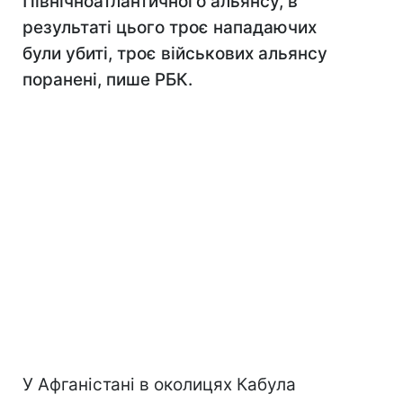
Північноатлантичного альянсу, в
результаті цього троє нападаючих
були убиті, троє військових альянсу
поранені, пише РБК.
У Афганістані в околицях Кабула