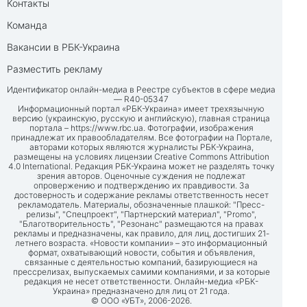
Контакты
Команда
Вакансии в РБК-Украина
Разместить рекламу
Идентификатор онлайн-медиа в Реестре субъектов в сфере медиа
— R40-05347
Информационный портал «РБК-Украина» имеет трехязычную
версию (украинскую, русскую и английскую), главная страница
портала –
https://www.rbc.ua
. Фотографии, изображения
принадлежат их правообладателям. Все фотографии на Портале,
авторами которых являются журналисты РБК-Украина,
размещены на условиях лицензии Creative Commons Attribution
4.0 International. Редакция РБК-Украина может не разделять точку
зрения авторов. Оценочные суждения не подлежат
опровержению и подтверждению их правдивости. За
достоверность и содержание рекламы ответственность несет
рекламодатель. Материалы, обозначенные плашкой: "Пресс-
релизы", "Спецпроект", "Партнерский материал", "Promo",
"Благотворительность", "Резонанс" размещаются на правах
рекламы и предназначены, как правило, для лиц, достигших 21-
летнего возраста. «Новости компании» – это информационный
формат, охватывающий новости, события и объявления,
связанные с деятельностью компаний, базирующиеся на
прессрелизах, выпускаемых самими компаниями, и за которые
редакция не несет ответственности. Онлайн-медиа «РБК-
Украина» предназначено для лиц от 21 года.
© ООО «УБТ», 2006-2026.