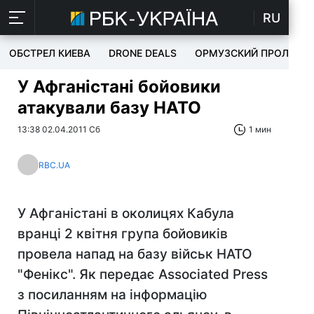
RU
ОБСТРЕЛ КИЕВА
DRONE DEALS
ОРМУЗСКИЙ ПРОЛИВ
У Афганістані бойовики
атакували базу НАТО
13:38 02.04.2011 Сб
1 мин
RBC.UA
У Афганістані в околицях Кабула
вранці 2 квітня група бойовиків
провела напад на базу військ НАТО
"Фенікс". Як передає Associated Press
з посиланням на інформацію