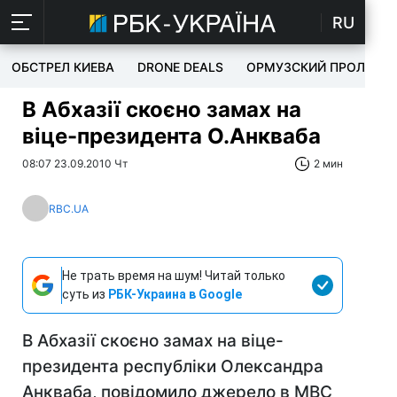
RU
ОБСТРЕЛ КИЕВА
DRONE DEALS
ОРМУЗСКИЙ ПРОЛИВ
В Абхазії скоєно замах на
віце-президента О.Анкваба
08:07 23.09.2010 Чт
2 мин
RBC.UA
Не трать время на шум! Читай только
суть из
РБК-Украина в Google
В Абхазії скоєно замах на віце-
президента республіки Олександра
Анкваба, повідомило джерело в МВС