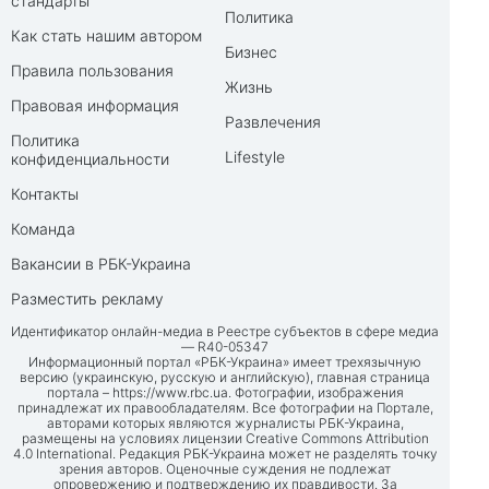
стандарты
Политика
Как стать нашим автором
Бизнес
Правила пользования
Жизнь
Правовая информация
Развлечения
Политика
Lifestyle
конфиденциальности
Контакты
Команда
Вакансии в РБК-Украина
Разместить рекламу
Идентификатор онлайн-медиа в Реестре субъектов в сфере медиа
— R40-05347
Информационный портал «РБК-Украина» имеет трехязычную
версию (украинскую, русскую и английскую), главная страница
портала –
https://www.rbc.ua
. Фотографии, изображения
принадлежат их правообладателям. Все фотографии на Портале,
авторами которых являются журналисты РБК-Украина,
размещены на условиях лицензии Creative Commons Attribution
4.0 International. Редакция РБК-Украина может не разделять точку
зрения авторов. Оценочные суждения не подлежат
опровержению и подтверждению их правдивости. За