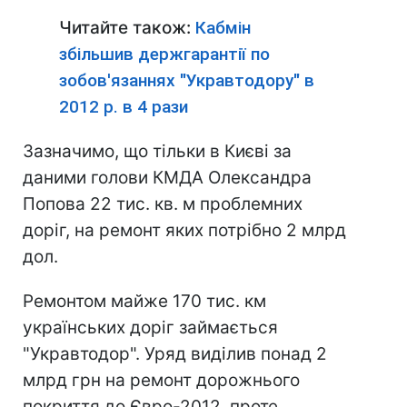
Читайте також:
Кабмін
збільшив держгарантії по
зобов'язаннях "Укравтодору" в
2012 р. в 4 рази
Зазначимо, що тільки в Києві за
даними голови КМДА Олександра
Попова 22 тис. кв. м проблемних
доріг, на ремонт яких потрібно 2 млрд
дол.
Ремонтом майже 170 тис. км
українських доріг займається
"Укравтодор". Уряд виділив понад 2
млрд грн на ремонт дорожнього
покриття до Євро-2012, проте