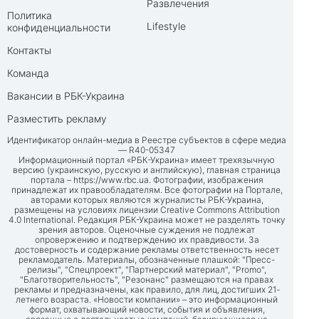
Развлечения
Политика
Lifestyle
конфиденциальности
Контакты
Команда
Вакансии в РБК-Украина
Разместить рекламу
Идентификатор онлайн-медиа в Реестре субъектов в сфере медиа
— R40-05347
Информационный портал «РБК-Украина» имеет трехязычную
версию (украинскую, русскую и английскую), главная страница
портала –
https://www.rbc.ua
. Фотографии, изображения
принадлежат их правообладателям. Все фотографии на Портале,
авторами которых являются журналисты РБК-Украина,
размещены на условиях лицензии Creative Commons Attribution
4.0 International. Редакция РБК-Украина может не разделять точку
зрения авторов. Оценочные суждения не подлежат
опровержению и подтверждению их правдивости. За
достоверность и содержание рекламы ответственность несет
рекламодатель. Материалы, обозначенные плашкой: "Пресс-
релизы", "Спецпроект", "Партнерский материал", "Promo",
"Благотворительность", "Резонанс" размещаются на правах
рекламы и предназначены, как правило, для лиц, достигших 21-
летнего возраста. «Новости компании» – это информационный
формат, охватывающий новости, события и объявления,