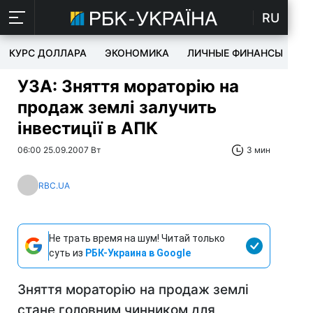
RU
КУРС ДОЛЛАРА
ЭКОНОМИКА
ЛИЧНЫЕ ФИНАНСЫ
T
УЗА: Зняття мораторію на
продаж землі залучить
інвестиції в АПК
06:00 25.09.2007 Вт
3 мин
RBC.UA
Не трать время на шум! Читай только
суть из
РБК-Украина в Google
Зняття мораторію на продаж землі
стане головним чинником для