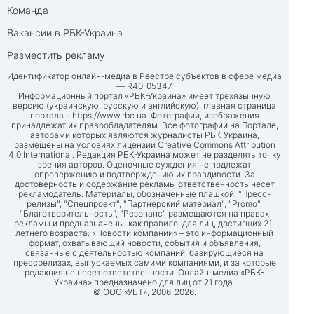
Команда
Вакансии в РБК-Украина
Разместить рекламу
Идентификатор онлайн-медиа в Реестре субъектов в сфере медиа
— R40-05347
Информационный портал «РБК-Украина» имеет трехязычную
версию (украинскую, русскую и английскую), главная страница
портала –
https://www.rbc.ua
. Фотографии, изображения
принадлежат их правообладателям. Все фотографии на Портале,
авторами которых являются журналисты РБК-Украина,
размещены на условиях лицензии Creative Commons Attribution
4.0 International. Редакция РБК-Украина может не разделять точку
зрения авторов. Оценочные суждения не подлежат
опровержению и подтверждению их правдивости. За
достоверность и содержание рекламы ответственность несет
рекламодатель. Материалы, обозначенные плашкой: "Пресс-
релизы", "Спецпроект", "Партнерский материал", "Promo",
"Благотворительность", "Резонанс" размещаются на правах
рекламы и предназначены, как правило, для лиц, достигших 21-
летнего возраста. «Новости компании» – это информационный
формат, охватывающий новости, события и объявления,
связанные с деятельностью компаний, базирующиеся на
прессрелизах, выпускаемых самими компаниями, и за которые
редакция не несет ответственности. Онлайн-медиа «РБК-
Украина» предназначено для лиц от 21 года.
© ООО «УБТ», 2006-2026.