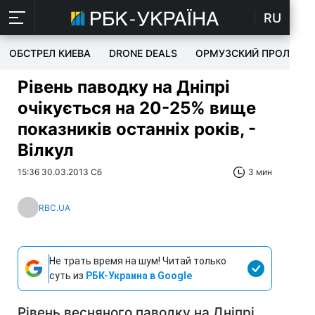
RU
ОБСТРЕЛ КИЕВА
DRONE DEALS
ОРМУЗСКИЙ ПРОЛИВ
Рівень паводку на Дніпрі
очікується на 20-25% вище
показників останніх років, -
Вілкул
15:36 30.03.2013 Сб
3 мин
RBC.UA
Не трать время на шум! Читай только
суть из
РБК-Украина в Google
Рівень весняного паводку на Дніпрі