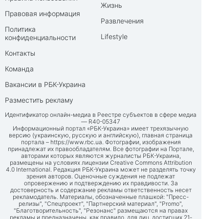
Жизнь
Правовая информация
Развлечения
Политика
Lifestyle
конфиденциальности
Контакты
Команда
Вакансии в РБК-Украина
Разместить рекламу
Идентификатор онлайн-медиа в Реестре субъектов в сфере медиа
— R40-05347
Информационный портал «РБК-Украина» имеет трехязычную
версию (украинскую, русскую и английскую), главная страница
портала –
https://www.rbc.ua
. Фотографии, изображения
принадлежат их правообладателям. Все фотографии на Портале,
авторами которых являются журналисты РБК-Украина,
размещены на условиях лицензии Creative Commons Attribution
4.0 International. Редакция РБК-Украина может не разделять точку
зрения авторов. Оценочные суждения не подлежат
опровержению и подтверждению их правдивости. За
достоверность и содержание рекламы ответственность несет
рекламодатель. Материалы, обозначенные плашкой: "Пресс-
релизы", "Спецпроект", "Партнерский материал", "Promo",
"Благотворительность", "Резонанс" размещаются на правах
рекламы и предназначены, как правило, для лиц, достигших 21-