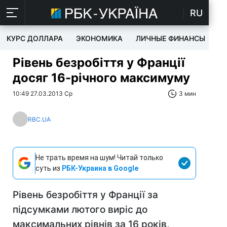
RU
КУРС ДОЛЛАРА
ЭКОНОМИКА
ЛИЧНЫЕ ФИНАНСЫ
T
Рівень безробіття у Франції
досяг 16-річного максимуму
10:49 27.03.2013 Ср
3 мин
RBC.UA
Не трать время на шум! Читай только
суть из
РБК-Украина в Google
Рівень безробіття у Франції за
підсумками лютого виріс до
максимальних рівнів за 16 років,