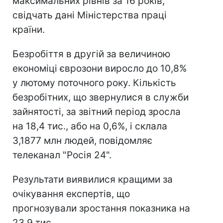
максимальних рівнів за 16 років,
свідчать дані Міністерства праці
країни.
Безробіття в другій за величиною
економіці єврозони виросло до 10,8%
у лютому поточного року. Кількість
безробітних, що звернулися в служби
зайнятості, за звітний період зросла
на 18,4 тис., або на 0,6%, і склала
3,1877 млн людей, повідомляє
телеканал "Росія 24".
Результати виявилися кращими за
очікування експертів, що
прогнозували зростання показника на
23,9 тис.