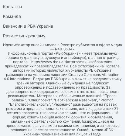
Контакты
Команда
Вакансии в РБК-Украина
Разместить рекламу
Идентификатор онлайн-медиа в Реестре субъектов в сфере медиа
— R40-05347
Информационный портал «РБК-Украина» имеет трехязычную
версию (украинскую, русскую и английскую), главная страница
портала –
https://www.rbc.ua
. Фотографии, изображения
принадлежат их правообладателям. Все фотографии на Портале,
авторами которых являются журналисты РБК-Украина,
размещены на условиях лицензии Creative Commons Attribution
4.0 International. Редакция РБК-Украина может не разделять точку
зрения авторов. Оценочные суждения не подлежат
опровержению и подтверждению их правдивости. За
достоверность и содержание рекламы ответственность несет
рекламодатель. Материалы, обозначенные плашкой: "Пресс-
релизы", "Спецпроект", "Партнерский материал", "Promo",
"Благотворительность", "Резонанс" размещаются на правах
рекламы и предназначены, как правило, для лиц, достигших 21-
летнего возраста. «Новости компании» – это информационный
формат, охватывающий новости, события и объявления,
связанные с деятельностью компаний, базирующиеся на
прессрелизах, выпускаемых самими компаниями, и за которые
редакция не несет ответственности. Онлайн-медиа «РБК-
Украина» предназначено для лиц от 21 года.