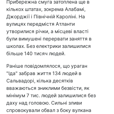
Прибережна смуга затоплена ще в
кількох штатах, зокрема Алабамі,
Джорджії і Північній Кароліні. На
вулицях передмістя Атланти
утворилися річки, а місцеві власті
були вимушені перервати заняття в
школах. Без електрики залишилися
більше 140 тисяч людей.
Раніше повідомлялося, що ураган
"Іда" забрав життя 134 людей в
Сальвадорі, кілька десятків
вважаються зниклими безвісти, як
мінімум 7 тис. людей залишилися без
даху над головою. Сильні зливи
спровокували обвал з боку вулкана