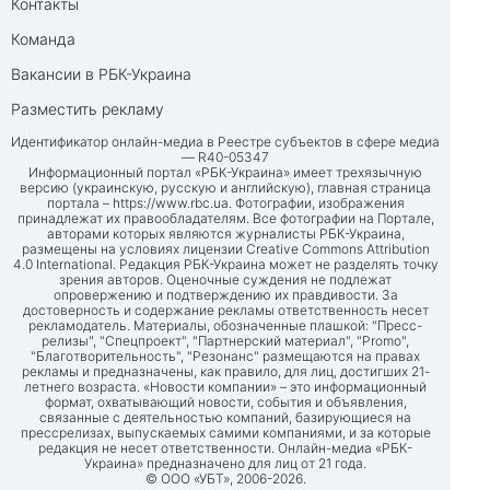
Контакты
Команда
Вакансии в РБК-Украина
Разместить рекламу
Идентификатор онлайн-медиа в Реестре субъектов в сфере медиа
— R40-05347
Информационный портал «РБК-Украина» имеет трехязычную
версию (украинскую, русскую и английскую), главная страница
портала –
https://www.rbc.ua
. Фотографии, изображения
принадлежат их правообладателям. Все фотографии на Портале,
авторами которых являются журналисты РБК-Украина,
размещены на условиях лицензии Creative Commons Attribution
4.0 International. Редакция РБК-Украина может не разделять точку
зрения авторов. Оценочные суждения не подлежат
опровержению и подтверждению их правдивости. За
достоверность и содержание рекламы ответственность несет
рекламодатель. Материалы, обозначенные плашкой: "Пресс-
релизы", "Спецпроект", "Партнерский материал", "Promo",
"Благотворительность", "Резонанс" размещаются на правах
рекламы и предназначены, как правило, для лиц, достигших 21-
летнего возраста. «Новости компании» – это информационный
формат, охватывающий новости, события и объявления,
связанные с деятельностью компаний, базирующиеся на
прессрелизах, выпускаемых самими компаниями, и за которые
редакция не несет ответственности. Онлайн-медиа «РБК-
Украина» предназначено для лиц от 21 года.
© ООО «УБТ», 2006-2026.