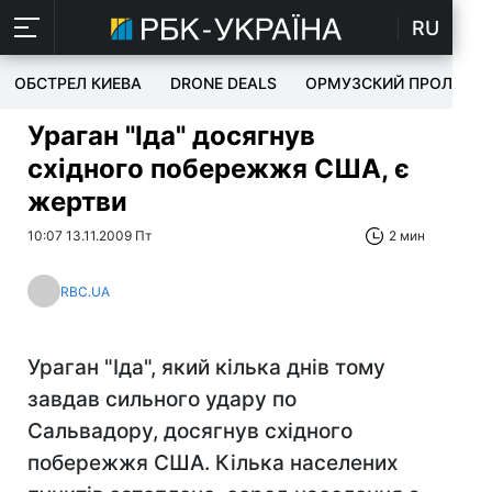
RU
ОБСТРЕЛ КИЕВА
DRONE DEALS
ОРМУЗСКИЙ ПРОЛИВ
Ураган "Іда" досягнув
східного побережжя США, є
жертви
10:07 13.11.2009 Пт
2 мин
RBC.UA
Ураган "Іда", який кілька днів тому
завдав сильного удару по
Сальвадору, досягнув східного
побережжя США. Кілька населених