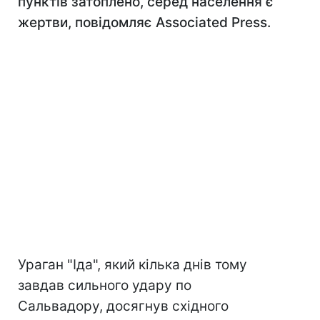
пунктів затоплено, серед населення є
жертви, повідомляє Associated Press.
Ураган "Іда", який кілька днів тому
завдав сильного удару по
Сальвадору, досягнув східного