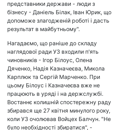
представники держави - люди з
бізнесу - Даніель Білак, Іван Юрик, що
допоможе злагодженій роботі і дасть
результат в майбутньому".
Нагадаємо, що раніше до складу
наглядової ради УЗ входили п'ять
чиновників - Ігор Білоус, Олена
Дяченко, Надія Казначеєва, Микола
Карплюк та Сергій Марченко. При
цьому Білоус і Казначеєва вже не
працюють в уряді і на держслужбі.
Востаннє колишній спостережну раду
збирався ще 27 квітня минулого року,
коли УЗ очолював Войцех Балчун. "Не
було необхідності збиратися", -