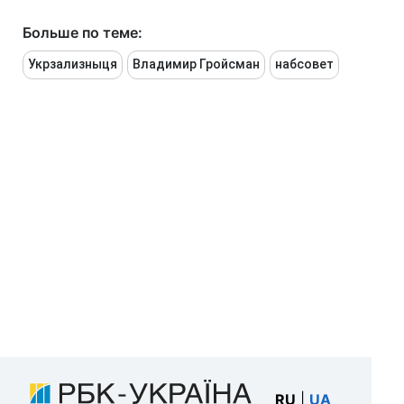
Больше по теме:
Укрзализныця
Владимир Гройсман
набсовет
RU
|
UA