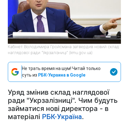
Кабінет Володимира Гройсмана затвердив новий склад
наглядової ради "Укрзалізниці" (kmu.gov.ua)
Не трать время на шум! Читай только
суть из
РБК-Украина в Google
Уряд змінив склад наглядової
ради "Укрзалізниці". Чим будуть
займатися нові директора - в
матеріалі
.
РБК-Україна